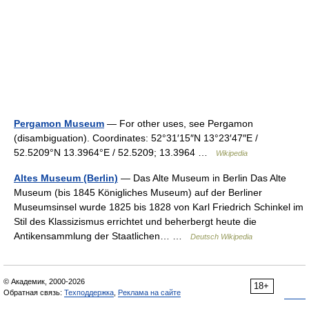
Pergamon Museum
— For other uses, see Pergamon
(disambiguation). Coordinates: 52°31′15″N 13°23′47″E /
52.5209°N 13.3964°E / 52.5209; 13.3964 …
Wikipedia
Altes Museum (Berlin)
— Das Alte Museum in Berlin Das Alte
Museum (bis 1845 Königliches Museum) auf der Berliner
Museumsinsel wurde 1825 bis 1828 von Karl Friedrich Schinkel im
Stil des Klassizismus errichtet und beherbergt heute die
Antikensammlung der Staatlichen… …
Deutsch Wikipedia
© Академик, 2000-2026
18+
Обратная связь:
Техподдержка
,
Реклама на сайте