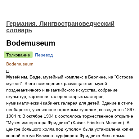
Германия. Лингвострановедческий
словарь
Bodemuseum
Толкование
Перевод
Bodemuseum
n
Музей им. Боде
, музейный комплекс в Берлине, на "Острове
музеев". В его помещениях размещаются: музей
позднеантичного и византийского искусства, собрание
скульптур, картинная галерея старых мастеров,
нумизматический кабинет, галерея для детей. Здание в стиле
необарокко, увенчанное огромным куполом, возведено в 1897-
1904 гг. В октябре 1904 г. состоялось торжественное открытие
"Музея императора Фридриха" (Kaiser-Friedrich-Museum). В
центре большого холла под куполом была установлена копия
конной статуи Великого курфюрста Фридриха Вильгельма –