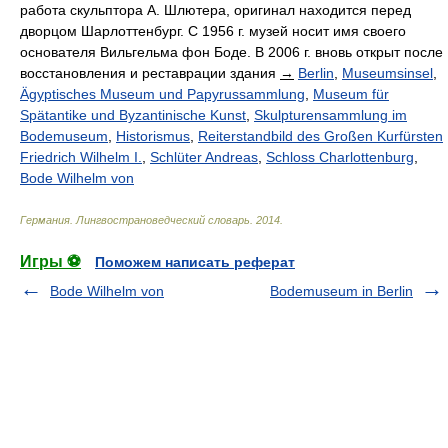
работа скульптора А. Шлютера, оригинал находится перед
дворцом Шарлоттенбург. С 1956 г. музей носит имя своего
основателя Вильгельма фон Боде. В 2006 г. вновь открыт после
восстановления и реставрации здания
→
Berlin
,
Museumsinsel
,
Ägyptisches Museum und Papyrussammlung
,
Museum für
Spätantike und Byzantinische Kunst
,
Skulpturensammlung im
Bodemuseum
,
Historismus
,
Reiterstandbild des Großen Kurfürsten
Friedrich Wilhelm I.
,
Schlüter Andreas
,
Schloss Charlottenburg
,
Bode Wilhelm von
Германия. Лингвострановедческий словарь
.
2014
.
Игры ⚽
Поможем написать реферат
Bode Wilhelm von
Bodemuseum in Berlin